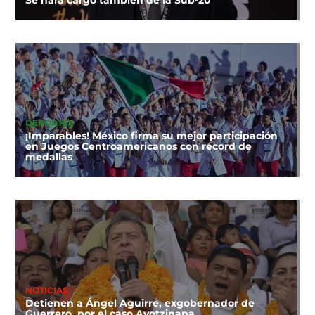
Se hará cargo también de la Sub-20
DEPORTES
¡Imparables! México firma su mejor participación
en Juegos Centroamericanos con récord de
medallas
NOTICIAS
Detienen a Ángel Aguirre, exgobernador de
Guerrero, por el caso Ayotzinapa