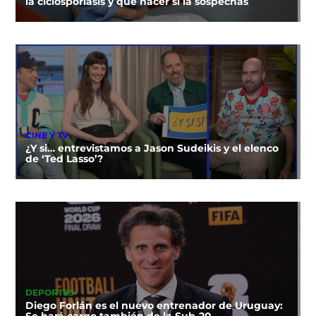
la ciclosporiasis y qué hacer si la sospechas
CINE Y TV
¿Y si… entrevistamos a Jason Sudeikis y el elenco
de ‘Ted Lasso’?
DEPORTES
Diego Forlán es el nuevo entrenador de Uruguay: