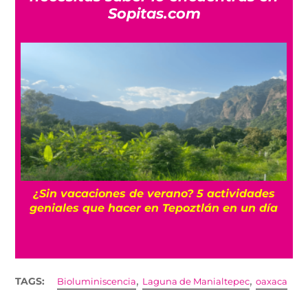
Sopitas.com
La historia oculta del barrio Romita, uno de
los más misteriosos de la CDMX
,
,
TAGS:
Bioluminiscencia
Laguna de Manialtepec
oaxaca