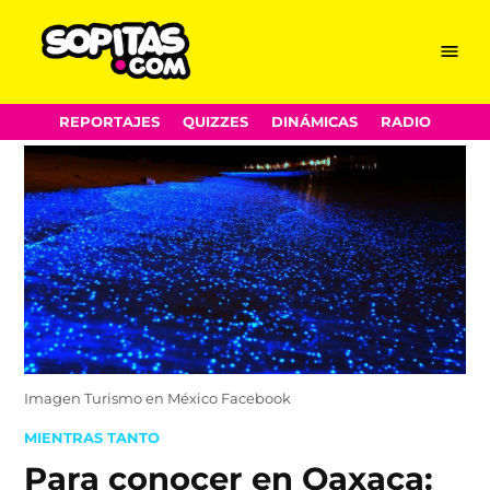
Menu
Sopitas.com
Skip
REPORTAJES
QUIZZES
DINÁMICAS
RADIO
to
content
Imagen Turismo en México Facebook
POSTED
MIENTRAS TANTO
IN
Para conocer en Oaxaca: