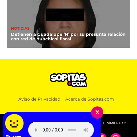
NOTICIAS
Detienen a Guadalupe ‘N’ por su presunta relación
con red de huachicol fiscal
Aviso de Privacidad
Acerca de Sopitas.com
x
© 2026 SOPITAS.COM - MÚSICA, NOTICIAS, DEPORTES, ENTRETENIMIENTO Y
MÁS!.