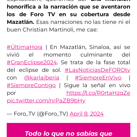
honorífica a la narración que se aventaron
los de Foro TV en su cobertura desde
Mazatlán.
Esas narraciones no las tiene ni el
buen Christian Martinoli, me cae:
#ÚltimaHora
| En Mazatlán, Sinaloa, así se
vivió el momento culminante del
#GranEclipse2024
. Se trata de la fase total
del eclipse de sol.
#LasNoticiasDeFOROtv
con
@karlaiberia
|
#SiempreEnVivo
|
#SiempreContigo
| Sigue la señal en vivo
por
https://t.co/R0rtaHzqZe
pic.twitter.com/nrPaZB9bHy
— Foro_TV (@Foro_TV)
April 8, 2024
Todo lo que no sabías que