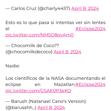
— Carlos Cruz (@charly4457)
April 8, 2024
Esto es lo que pasa si intentas ver sin lentes
el
#Eclipse2024
pic.twitter.com/NM5Q8pvAm0
— Chocomilk de Coco??
(@chocomilkdecoco)
April 8, 2024
Nadie:
Los cientificos de la NASA documentando el
eclipse en Mazatlan:
#Eclipse2024
pic.twitter.com/GSAK0P3eKQ
— Barush (Natanael Cano's Version)
(@barusshh_)
April 8, 2024