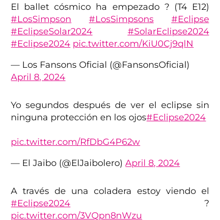
El ballet cósmico ha empezado ? (T4 E12)
#LosSimpson
#LosSimpsons
#Eclipse
#EclipseSolar2024
#SolarEclipse2024
#Eclipse2024
pic.twitter.com/KiU0Cj9qlN
— Los Fansons Oficial (@FansonsOficial)
April 8, 2024
Yo segundos después de ver el eclipse sin
ninguna protección en los ojos
#Eclipse2024
pic.twitter.com/RfDbG4P62w
— El Jaibo (@ElJaibolero)
April 8, 2024
A través de una coladera estoy viendo el
#Eclipse2024
?
pic.twitter.com/3VQpn8nWzu