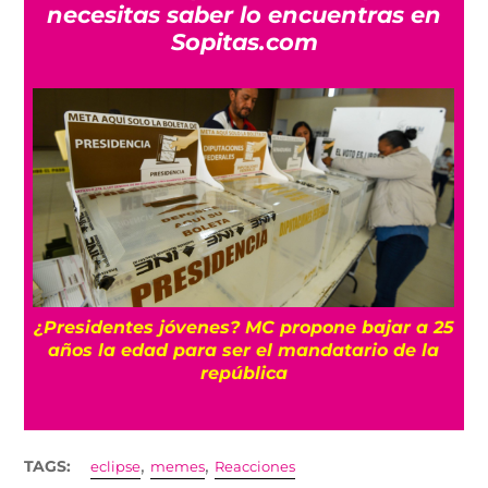
necesitas saber lo encuentras en
Sopitas.com
25
¡Apúntale bien! Así puedes recuperar tu línea
telefónica si no realizaste el registro a
tiempo
,
,
TAGS:
eclipse
memes
Reacciones