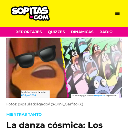
Menu
Sopitas.com
Skip
REPORTAJES
QUIZZES
DINÁMICAS
RADIO
to
content
Fotos: @pauladxlgado// @Omi_Garfito (X)
POSTED
MIENTRAS TANTO
IN
La danza cósmica: Los