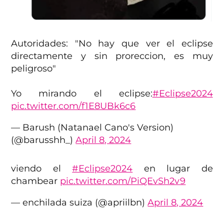
Autoridades: "No hay que ver el eclipse
directamente y sin proreccion, es muy
peligroso"
Yo mirando el eclipse:
#Eclipse2024
pic.twitter.com/f1E8UBk6c6
— Barush (Natanael Cano's Version)
(@barusshh_)
April 8, 2024
viendo el
#Eclipse2024
en lugar de
chambear
pic.twitter.com/PiQEvSh2v9
— enchilada suiza (@apriilbn)
April 8, 2024