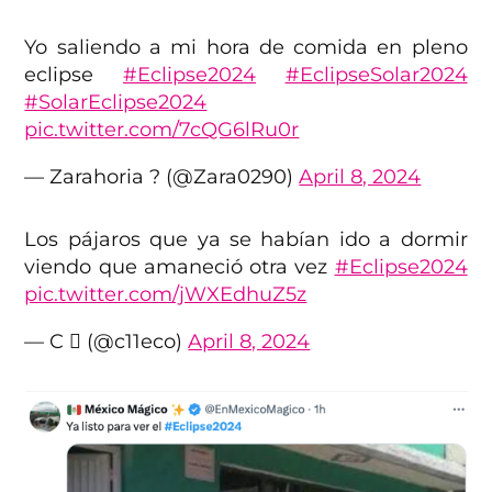
Yo saliendo a mi hora de comida en pleno
eclipse
#Eclipse2024
#EclipseSolar2024
#SolarEclipse2024
pic.twitter.com/7cQG6lRu0r
— Zarahoria ?️ (@Zara0290)
April 8, 2024
Los pájaros que ya se habían ido a dormir
viendo que amaneció otra vez
#Eclipse2024
pic.twitter.com/jWXEdhuZ5z
— C  (@c11eco)
April 8, 2024