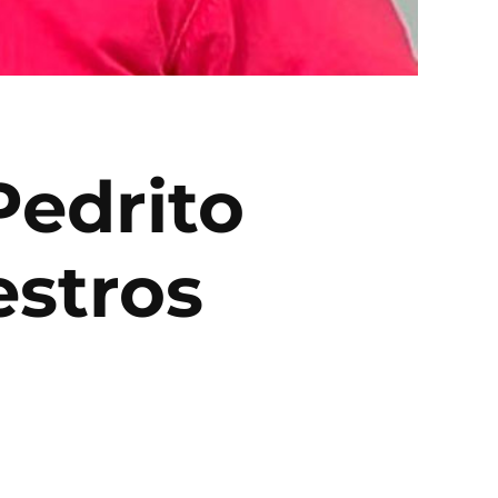
Pedrito
estros