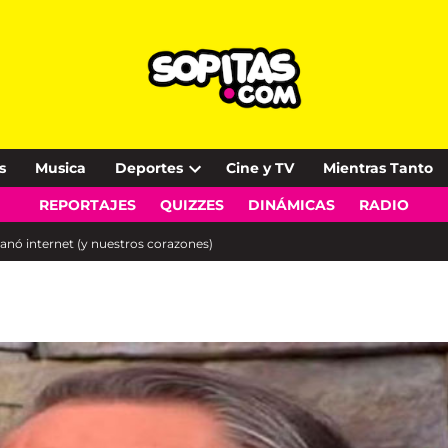
s
Musica
Deportes
Cine y TV
Mientras Tanto
Open
REPORTAJES
QUIZZES
DINÁMICAS
RADIO
dropdown
menu
anó internet (y nuestros corazones)