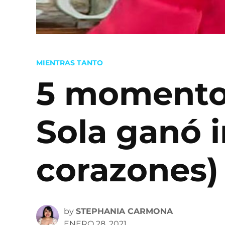
POSTED
MIENTRAS TANTO
IN
5 momentos
Sola ganó i
corazones)
by
STEPHANIA CARMONA
ENERO 28, 2021