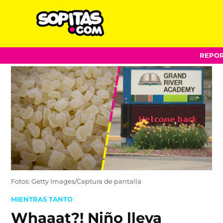
Sopitas.com
Skip
REPOR
to
content
Fotos: Getty Images/Captura de pantalla
POSTED
MIENTRAS TANTO
IN
Whaaat?! Niño lleva