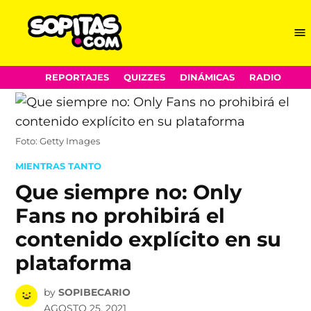
Me
Sopitas.com
Skip
REPORTAJES
QUIZZES
DINÁMICAS
RADIO
to
content
Foto: Getty Images
POSTED
MIENTRAS TANTO
IN
Que siempre no: Only
Fans no prohibirá el
contenido explícito en su
plataforma
by
SOPIBECARIO
AGOSTO 25, 2021