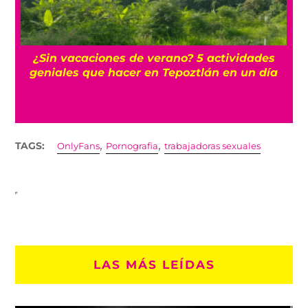
r
¿Sin vacaciones de verano? 5 actividades
geniales que hacer en Tepoztlán en un día
,
,
TAGS:
OnlyFans
Pornografia
trabajadoras sexuales
LAS MÁS LEÍDAS