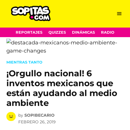
Menu
Sopitas.com
Skip
REPORTAJES
QUIZZES
DINÁMICAS
RADIO
to
content
POSTED
MIENTRAS TANTO
IN
¡Orgullo nacional! 6
inventos mexicanos que
están ayudando al medio
ambiente
by
SOPIBECARIO
FEBRERO 26, 2019