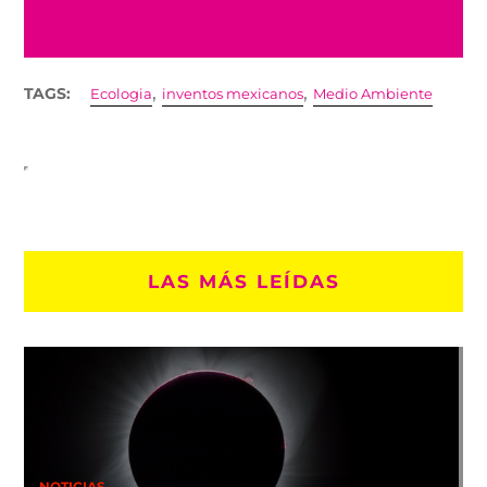
,
,
TAGS:
Ecologia
inventos mexicanos
Medio Ambiente
LAS MÁS LEÍDAS
NOTICIAS