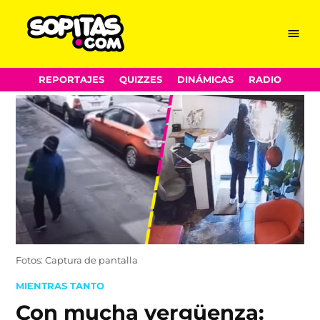
Menu
Sopitas.com
Skip
REPORTAJES
QUIZZES
DINÁMICAS
RADIO
to
content
Fotos: Captura de pantalla
POSTED
MIENTRAS TANTO
IN
Con mucha vergüenza: