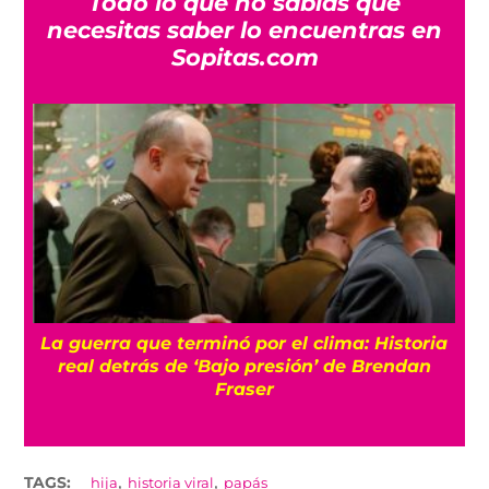
Todo lo que no sabías que
necesitas saber lo encuentras en
Sopitas.com
La guerra que terminó por el clima: Historia
o
real detrás de ‘Bajo presión’ de Brendan
Fraser
,
,
TAGS:
hija
historia viral
papás