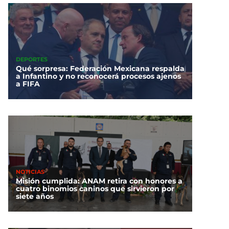
DEPORTES
Qué sorpresa: Federación Mexicana respalda
a Infantino y no reconocerá procesos ajenos
a FIFA
NOTICIAS
Misión cumplida: ANAM retira con honores a
cuatro binomios caninos que sirvieron por
siete años