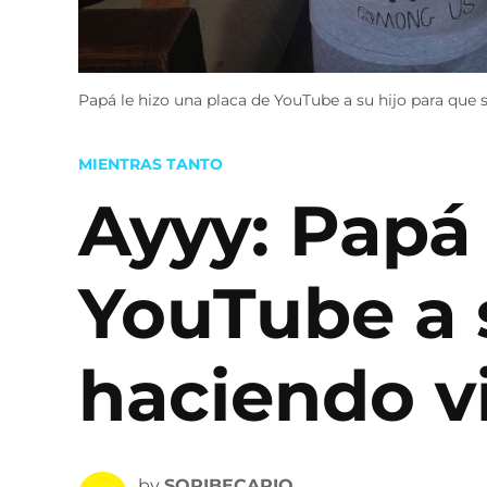
Papá le hizo una placa de YouTube a su hijo para que
POSTED
MIENTRAS TANTO
IN
Ayyy: Papá 
YouTube a s
haciendo v
by
SOPIBECARIO