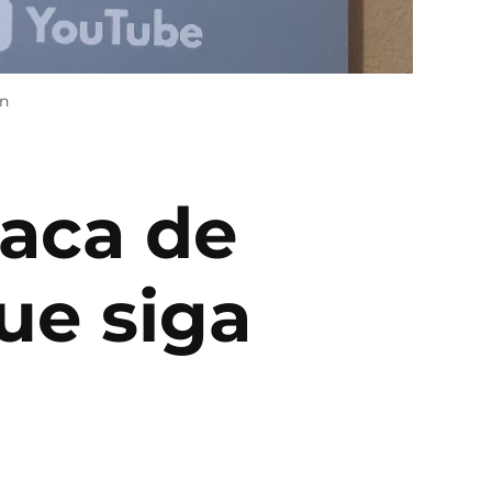
on
laca de
ue siga