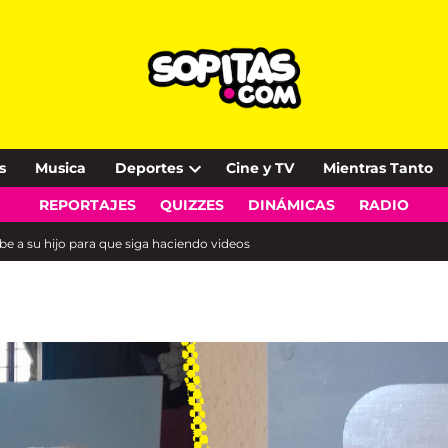
s
Musica
Deportes
Cine y TV
Mientras Tanto
Open
REPORTAJES
QUIZZES
DINÁMICAS
RADIO
dropdown
menu
be a su hijo para que siga haciendo videos