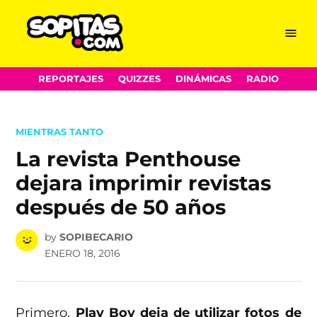
Menu
Sopitas.com
Skip
REPORTAJES
QUIZZES
DINÁMICAS
RADIO
to
content
POSTED
MIENTRAS TANTO
IN
La revista Penthouse
dejara imprimir revistas
después de 50 años
by
SOPIBECARIO
ENERO 18, 2016
Primero,
Play Boy deja de utilizar fotos de