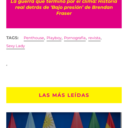
La guerra que terminó por el clima: Historia
o
real detrás de ‘Bajo presión’ de Brendan
Fraser
,
,
,
,
TAGS:
Penthouse
Playboy
Pornografia
revista
Sexy Lady
LAS MÁS LEÍDAS