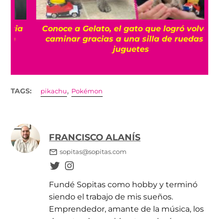
a
Conoce a Gelato, el gato que logró volver a
caminar gracias a una silla de ruedas de
juguetes
,
TAGS:
pikachu
Pokémon
FRANCISCO ALANÍS
sopitas@sopitas.com
Fundé Sopitas como hobby y terminó
siendo el trabajo de mis sueños.
Emprendedor, amante de la música, los