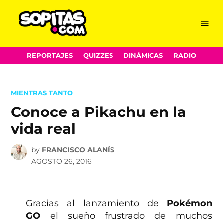
Menu
Sopitas.com
Skip
REPORTAJES
QUIZZES
DINÁMICAS
RADIO
to
content
POSTED
MIENTRAS TANTO
IN
Conoce a Pikachu en la
vida real
by
FRANCISCO ALANÍS
AGOSTO 26, 2016
Gracias al lanzamiento de
Pokémon
GO
el sueño frustrado de muchos