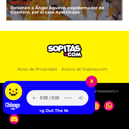
NOTICIAS
Detienen a Ángel Aguirre, exgobernador de
Guerrero, por el caso Ayotzinapa
Aviso de Privacidad
Acerca de Sopitas.com
x
© 2026 SOPITAS.COM - MÚSICA, NOTICIAS, DEPORTES, ENTRETENIMIENTO Y
MÁS!.
ng Out The Neighborhood