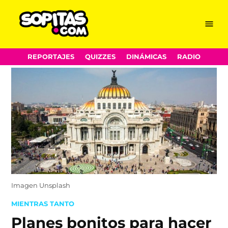
Menu
Sopitas.com
Skip
REPORTAJES
QUIZZES
DINÁMICAS
RADIO
to
content
Imagen Unsplash
POSTED
MIENTRAS TANTO
IN
Planes bonitos para hacer