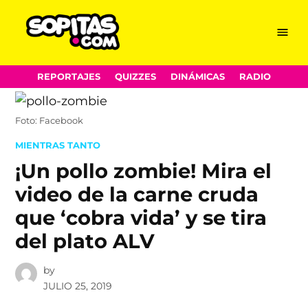
Menu
Sopitas.com
Skip
REPORTAJES
QUIZZES
DINÁMICAS
RADIO
to
content
Foto: Facebook
POSTED
MIENTRAS TANTO
IN
¡Un pollo zombie! Mira el
video de la carne cruda
que ‘cobra vida’ y se tira
del plato ALV
by
JULIO 25, 2019