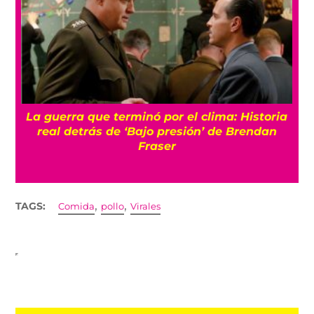
La guerra que terminó por el clima: Historia
o
real detrás de ‘Bajo presión’ de Brendan
Fraser
,
,
TAGS:
Comida
pollo
Virales