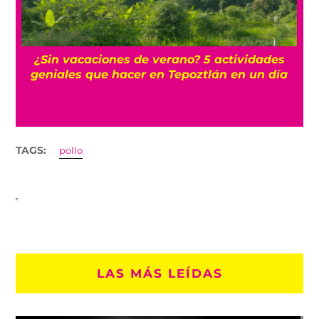
r
¿Sin vacaciones de verano? 5 actividades
geniales que hacer en Tepoztlán en un día
TAGS:
pollo
LAS MÁS LEÍDAS