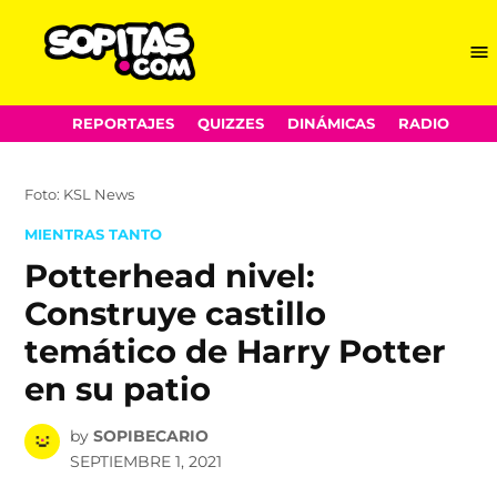
Me
Sopitas.com
Skip
REPORTAJES
QUIZZES
DINÁMICAS
RADIO
to
content
Foto: KSL News
POSTED
MIENTRAS TANTO
IN
Potterhead nivel:
Construye castillo
temático de Harry Potter
en su patio
by
SOPIBECARIO
SEPTIEMBRE 1, 2021