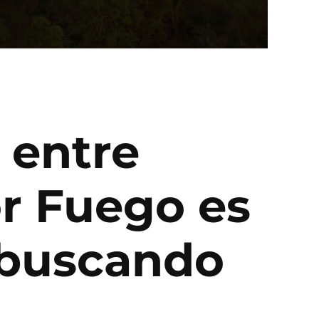
 entre
or Fuego es
 buscando