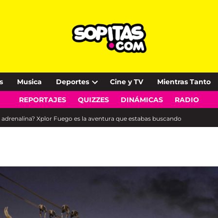
s
Musica
Deportes
Cine y TV
Mientras Tanto
Open
REPORTAJES
QUIZZES
DINÁMICAS
RADIO
dropdown
menu
y adrenalina? Xplor Fuego es la aventura que estabas buscando