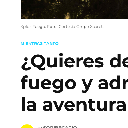
Xplor Fuego. Foto: Cortesía Grupo Xcaret.
POSTED
MIENTRAS TANTO
IN
¿Quieres de
fuego y ad
la aventur
by
SOPIBECARIO