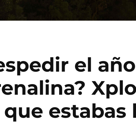
spedir el año
renalina? Xpl
a que estabas