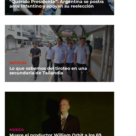
“Querido Presidente”: Argentina se postra
ante Infantino y apoyan su reelección
NOTICIAS
Lo que sabemos del tiroteo en una
secundaria de Tailandia
MÚSICA
Muere el productor William Orbit a los 69