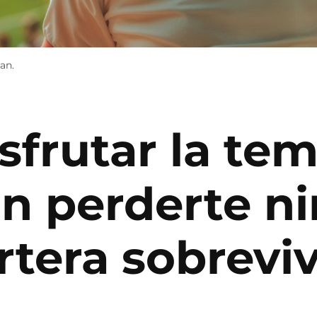
an.
isfrutar la te
in perderte n
rtera sobreviv