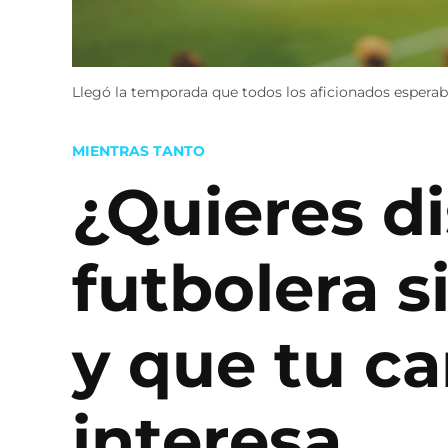
Llegó la temporada que todos los aficionados esperab
POSTED
MIENTRAS TANTO
IN
¿Quieres d
futbolera s
y que tu ca
interesa