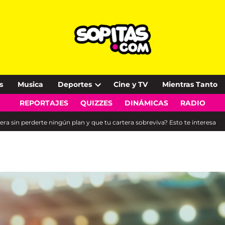
s
Musica
Deportes
Cine y TV
Mientras Tanto
Open
REPORTAJES
QUIZZES
DINÁMICAS
RADIO
dropdown
menu
era sin perderte ningún plan y que tu cartera sobreviva? Esto te interesa