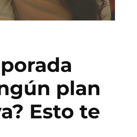
mporada
ingún plan
a? Esto te