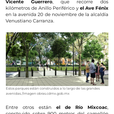
Vicente Guerrero
, que recorre dos
kilómetros de Anillo Periférico y
el Ave Fénix
en la avenida 20 de noviembre de la alcaldía
Venustiano Carranza.
Estos parques están construidos a lo largo de las grandes
avenidas./Imagen obras.cdmx.gob.mx
Entre otros están
el de Río Mixcoac
,
construido sobre 900 metros del camellón