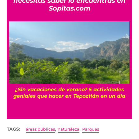
necesitas saber lo encuentras en
Sopitas.com
La historia oculta del barrio Romita, uno de
los más misteriosos de la CDMX
,
,
TAGS:
áreas públicas
naturaleza
Parques