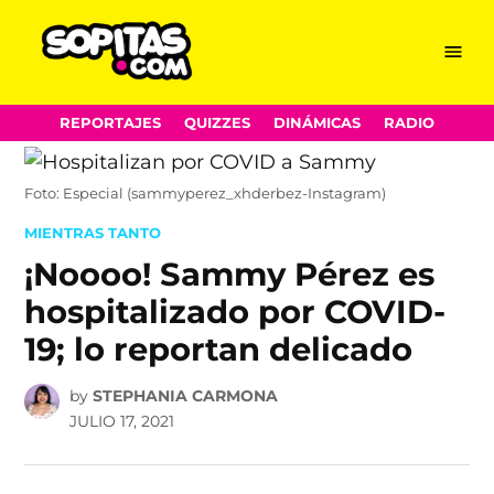
Menu
Sopitas.com
Skip
REPORTAJES
QUIZZES
DINÁMICAS
RADIO
to
content
Foto: Especial (sammyperez_xhderbez-Instagram)
POSTED
MIENTRAS TANTO
IN
¡Noooo! Sammy Pérez es
hospitalizado por COVID-
19; lo reportan delicado
by
STEPHANIA CARMONA
JULIO 17, 2021