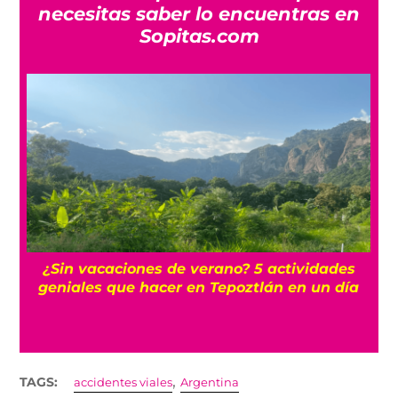
necesitas saber lo encuentras en
Sopitas.com
r
¿Sin vacaciones de verano? 5 actividades
geniales que hacer en Tepoztlán en un día
,
TAGS:
accidentes viales
Argentina