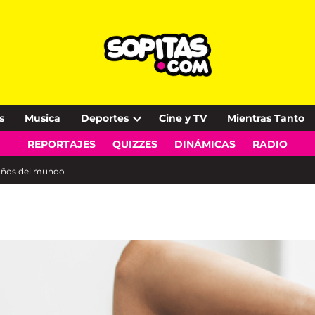
s
Musica
Deportes
Cine y TV
Mientras Tanto
Open
REPORTAJES
QUIZZES
DINÁMICAS
RADIO
dropdown
menu
años del mundo