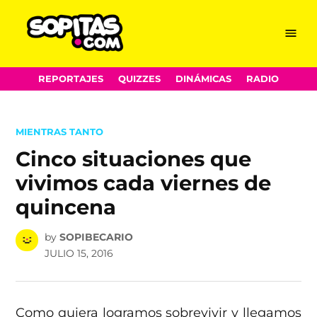
Menu
Sopitas.com
Skip
REPORTAJES
QUIZZES
DINÁMICAS
RADIO
to
content
POSTED
MIENTRAS TANTO
IN
Cinco situaciones que
vivimos cada viernes de
quincena
by
SOPIBECARIO
JULIO 15, 2016
Como quiera logramos sobrevivir y llegamos