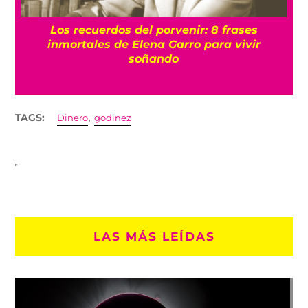
e
Los recuerdos del porvenir: 8 frases
inmortales de Elena Garro para vivir
soñando
,
TAGS:
Dinero
godinez
LAS MÁS LEÍDAS