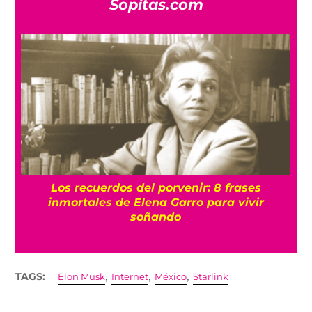
Sopitas.com
e
Los recuerdos del porvenir: 8 frases
inmortales de Elena Garro para vivir
soñando
,
,
,
TAGS:
Elon Musk
Internet
México
Starlink