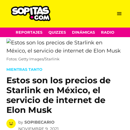
Menu
Sopitas.com
Skip
REPORTAJES
QUIZZES
DINÁMICAS
RADIO
to
content
Fotos: Getty Images/Starlink
POSTED
MIENTRAS TANTO
IN
Estos son los precios de
Starlink en México, el
servicio de internet de
Elon Musk
by
SOPIBECARIO
NOVIEMBRE 9, 2021