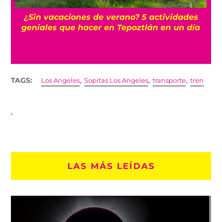
r
¿Sin vacaciones de verano? 5 actividades
geniales que hacer en Tepoztlán en un día
,
,
,
TAGS:
Los Angeles
Sopitas Los Angeles
transporte
tren
LAS MÁS LEÍDAS