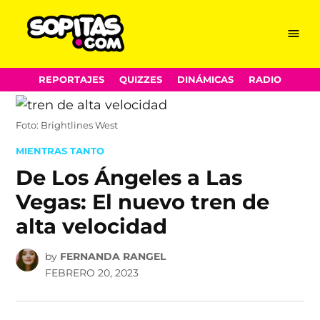
Menu
Sopitas.com
Skip
REPORTAJES
QUIZZES
DINÁMICAS
RADIO
to
content
Foto: Brightlines West
POSTED
MIENTRAS TANTO
IN
De Los Ángeles a Las
Vegas: El nuevo tren de
alta velocidad
by
FERNANDA RANGEL
FEBRERO 20, 2023