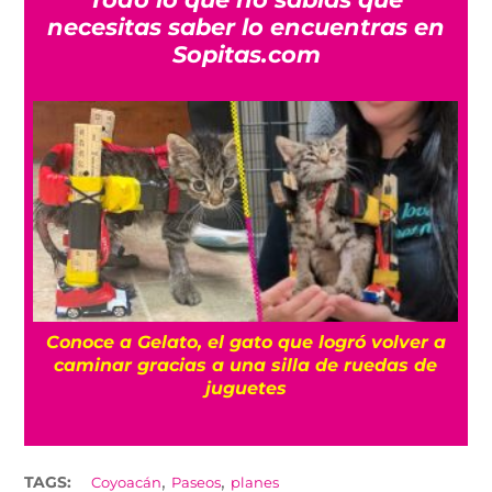
necesitas saber lo encuentras en
Sopitas.com
Dinosaurios gigantes toman el AIFA con esta
B
exposición gratuita
,
,
TAGS:
Coyoacán
Paseos
planes