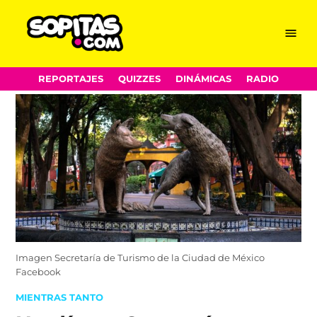
Menu
Sopitas.com
Skip
REPORTAJES
QUIZZES
DINÁMICAS
RADIO
to
content
Imagen Secretaría de Turismo de la Ciudad de México
Facebook
POSTED
MIENTRAS TANTO
IN