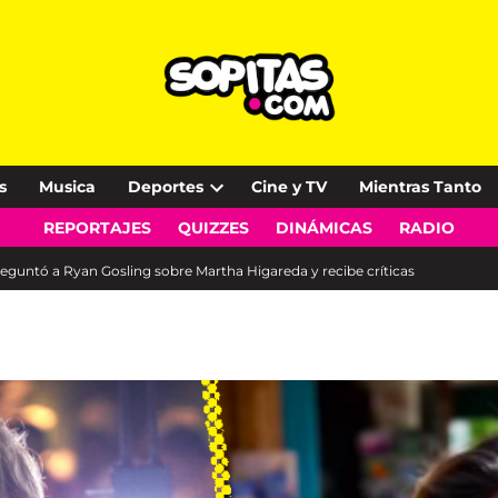
s
Musica
Deportes
Cine y TV
Mientras Tanto
Open
REPORTAJES
QUIZZES
DINÁMICAS
RADIO
dropdown
menu
reguntó a Ryan Gosling sobre Martha Higareda y recibe críticas