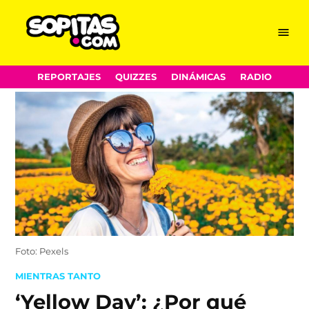
Menu
Sopitas.com
Skip
REPORTAJES
QUIZZES
DINÁMICAS
RADIO
to
content
Foto: Pexels
POSTED
MIENTRAS TANTO
IN
‘Yellow Day’: ¿Por qué