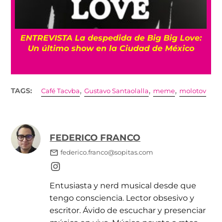
os
ENTREVISTA La despedida de Big Big Love:
Un último show en la Ciudad de México
,
,
,
TAGS:
Café Tacvba
Gustavo Santaolalla
meme
molotov
FEDERICO FRANCO
federico.franco@sopitas.com
Entusiasta y nerd musical desde que
tengo consciencia. Lector obsesivo y
escritor. Ávido de escuchar y presenciar