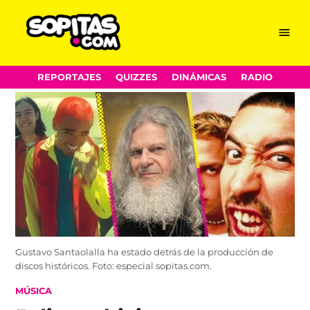
Menu
Sopitas.com
Skip
REPORTAJES
QUIZZES
DINÁMICAS
RADIO
to
content
Gustavo Santaolalla ha estado detrás de la producción de
discos históricos. Foto: especial sopitas.com.
POSTED
MÚSICA
IN