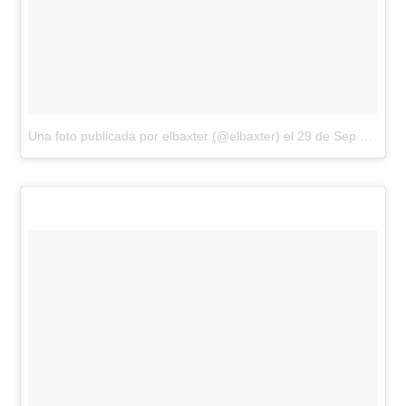
Una foto publicada por elbaxter (@elbaxter)
el
29 de Sep de 2016 a la(s) 8:10 PDT