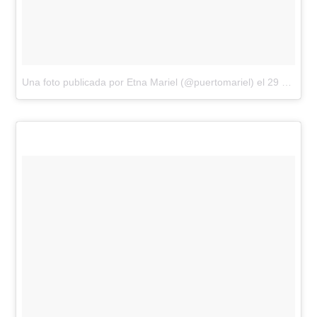
Una foto publicada por Etna Mariel (@puertomariel)
el
29 de Sep de 2016 a la(s) 8:30 PDT