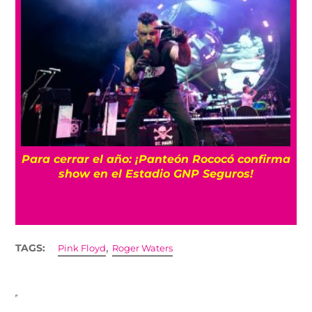
Para cerrar el año: ¡Panteón Rococó confirma
show en el Estadio GNP Seguros!
,
TAGS:
Pink Floyd
Roger Waters