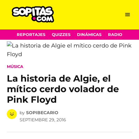
Menu
Sopitas.com
Skip
REPORTAJES
QUIZZES
DINÁMICAS
RADIO
to
content
POSTED
MÚSICA
IN
La historia de Algie, el
mítico cerdo volador de
Pink Floyd
by
SOPIBECARIO
SEPTIEMBRE 29, 2016