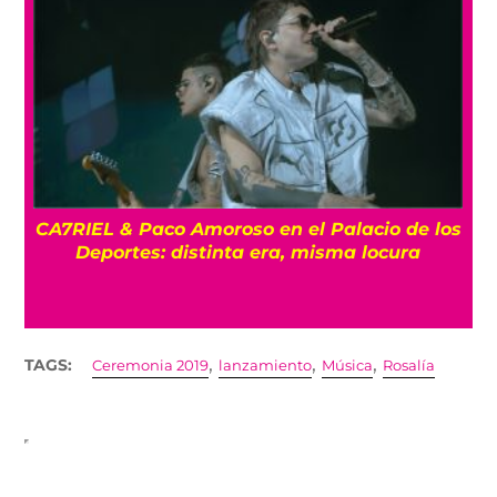
CA7RIEL & Paco Amoroso en el Palacio de los
e
Deportes: distinta era, misma locura
,
,
,
TAGS:
Ceremonia 2019
lanzamiento
Música
Rosalía