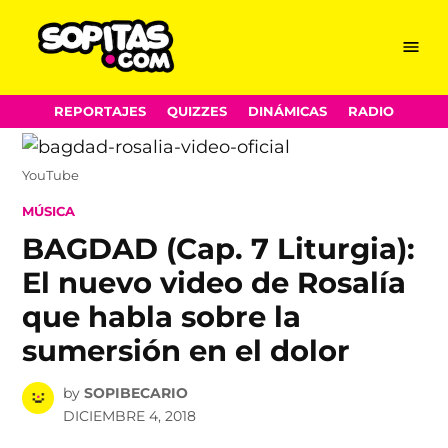
Menu
Sopitas.com
Skip
REPORTAJES
QUIZZES
DINÁMICAS
RADIO
to
content
YouTube
POSTED
MÚSICA
IN
BAGDAD (Cap. 7 Liturgia):
El nuevo video de Rosalía
que habla sobre la
sumersión en el dolor
by
SOPIBECARIO
DICIEMBRE 4, 2018