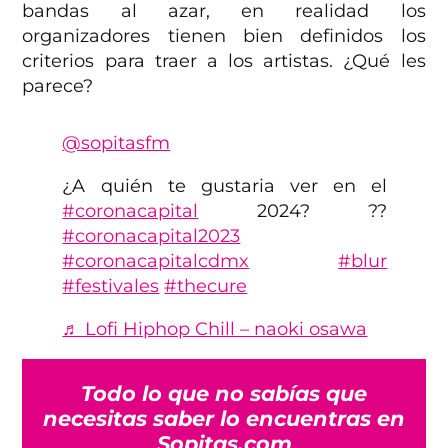
bandas al azar, en realidad los
organizadores tienen bien definidos los
criterios para traer a los artistas. ¿Qué les
parece?
@sopitasfm
¿A quién te gustaria ver en el
#coronacapital
2024? ??
#coronacapital2023
#coronacapitalcdmx
#blur
#festivales
#thecure
♬ Lofi Hiphop Chill – naoki osawa
Todo lo que no sabías que
necesitas saber lo encuentras en
Sopitas.com