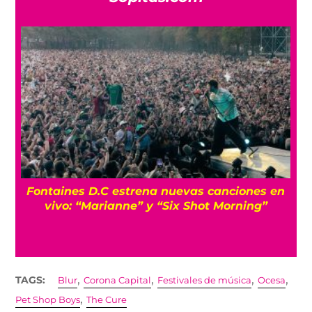
Fontaines D.C estrena nuevas canciones en
P
vivo: “Marianne” y “Six Shot Morning”
,
,
,
,
TAGS:
Blur
Corona Capital
Festivales de música
Ocesa
,
Pet Shop Boys
The Cure