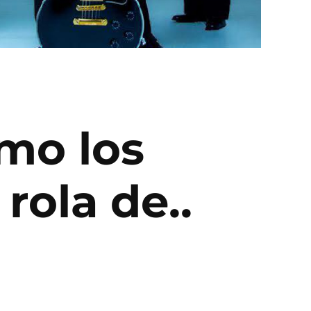
ómo los
rola de..