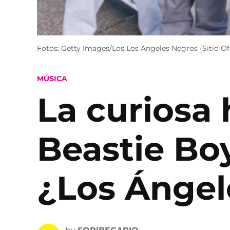
Fotos: Getty Images/Los Los Angeles Negros {Sitio Ofi
POSTED
MÚSICA
IN
La curiosa 
Beastie Boy
¿Los Ángel