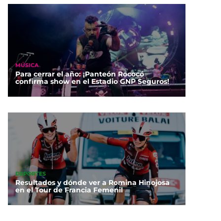
MÚSICA
Para cerrar el año: ¡Panteón Rococó
confirma show en el Estadio GNP Seguros!
DEPORTES
Resultados y dónde ver a Romina Hinojosa
en el Tour de Francia Femenil