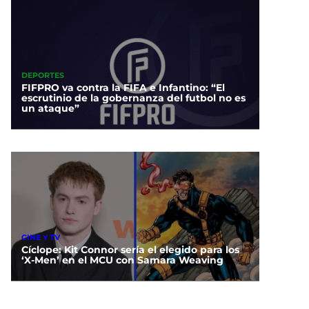
DEPORTES
FIFPRO va contra la FIFA e Infantino: “El
escrutinio de la gobernanza del futbol no es
un ataque”
CINE Y TV
Cíclope: Kit Connor sería el elegido para los
‘X-Men’ en el MCU con Samara Weaving