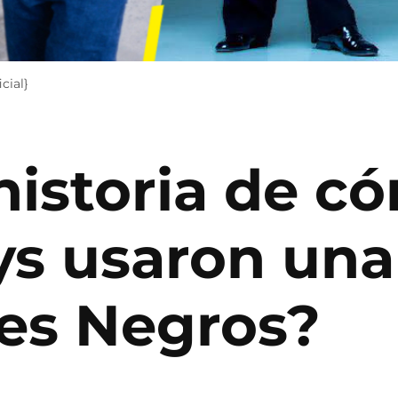
cial}
historia de c
s usaron una 
es Negros?