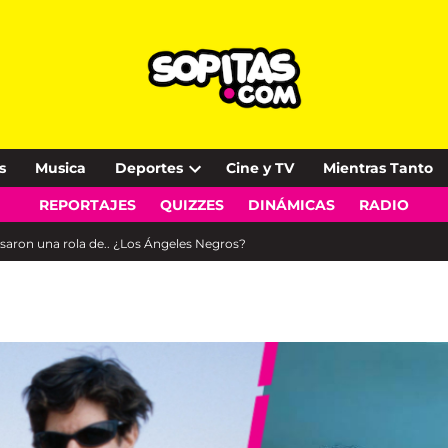
s
Musica
Deportes
Cine y TV
Mientras Tanto
Open
REPORTAJES
QUIZZES
DINÁMICAS
RADIO
dropdown
menu
usaron una rola de.. ¿Los Ángeles Negros?