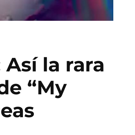
Así la rara
de “My
Peas