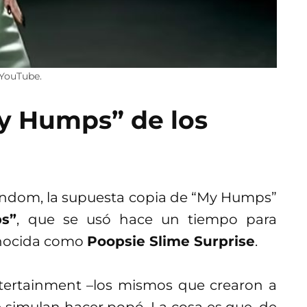
 YouTube.
y Humps” de los
random, la supuesta copia de “My Humps”
s”
, que se usó hace un tiempo para
onocida como
Poopsie Slime Surprise
.
tertainment –los mismos que crearon a
e simulan hacer popó. La cosa es que, de