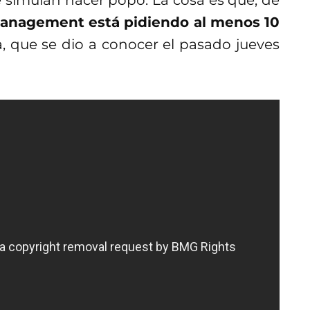
Management está pidiendo al menos 10
 que se dio a conocer el pasado jueves
gráfica alega que “My Poops” y la línea
una cantidad exacta)
varios millones de
y publicidad de las muñecas
. Además,
oró las advertencias que se le habrían
ento, ninguna de las partes ha dado
da.
militudes no son tan claras en el inicio.
usaciones pues el coro de la canción
d Peas –además del nombre– se parecen un