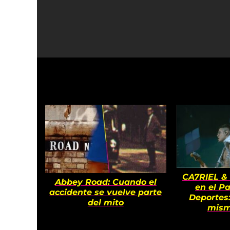
poco.
A ver cómo se resuelve esto
parecen?
Todo lo que no sabías que n
Sopi
CA7RIEL &
Abbey Road: Cuando el
en el Pa
accidente se vuelve parte
Deportes:
del mito
mism