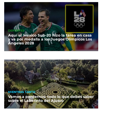
DEPORTES
Aquí sí: México Sub-20 hizo la tarea en casa
y va por medalla a los Juegos Olímpicos Los
Ángeles 2028
MIENTRAS TANTO
Vamos a perdernos: todo lo que debes saber
sobre el Laberinto del Ajusco