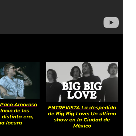
… ¿Ustedes creen que las rolas sí se
ecesitas saber lo encuentras en
tas.com
 Paco Amoroso
ENTREVISTA La despedida
C
lacio de los
de Big Big Love: Un último
ases
 distinta era,
show en la Ciudad de
Dua
a locura
México