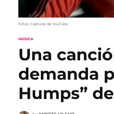
Fotos: Capturas de YouTube.
POSTED
MÚSICA
IN
Una canción
demanda po
Humps” de 