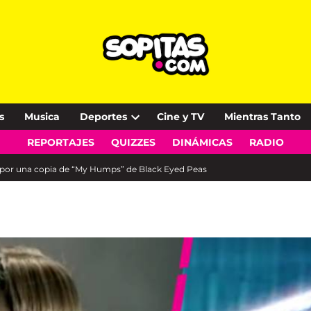
s
Musica
Deportes
Cine y TV
Mientras Tanto
Open
REPORTAJES
QUIZZES
DINÁMICAS
RADIO
dropdown
menu
 por una copia de “My Humps” de Black Eyed Peas