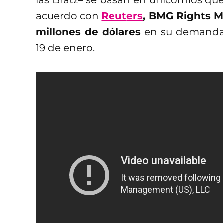
acuerdo con
Reut
ers
, BMG Rights 
millones de dólares
en su demanda,
19 de enero.
Según las fuentes, la compañía disco
de juguetes han producido (sin dar 
dólares por la comercialización 
dicen que la empresa juguetera ign
hecho en su momento. Por el mom
declaraciones a medios por la deman
Echándole oído a las canciones, las si
Sin embargo, se entienden las ac
publicitaria y el éxito de Black Eye