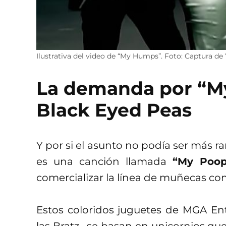
Ilustrativa del video de “My Humps”. Foto: Captura de
La demanda por “M
Black Eyed Peas
Y por si el asunto no podía ser más 
es una canción llamada
“My Poop
comercializar la línea de muñecas c
Estos coloridos juguetes de MGA En
las Bratz– se basan en unicornios qu