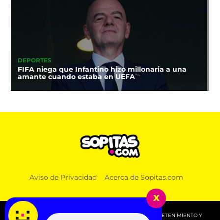
DEPORTES
FIFA niega que Infantino hizo millonaria a una
amante cuando estaba en UEFA
NOTICIAS
Aviso de Privacidad
Acerca de Sopitas.com
“Es horrible”: El cáncer de próstata de Joe Biden
se ha extendido, según su hijo Hunter
x
© 2026 SOPITAS.COM - MÚSICA, NOTICIAS, DEPORTES, ENTRETENIMIENTO Y