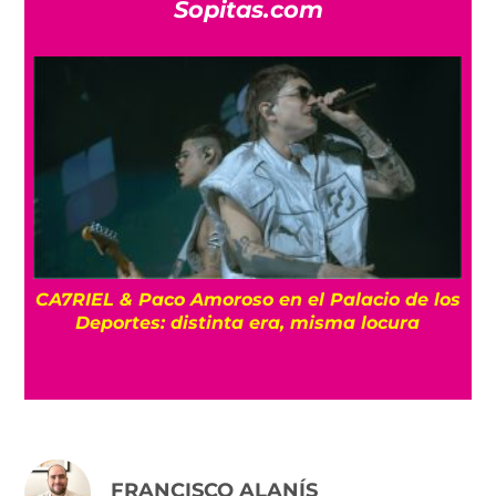
Sopitas.com
CA7RIEL & Paco Amoroso en el Palacio de los
e
Deportes: distinta era, misma locura
FRANCISCO ALANÍS