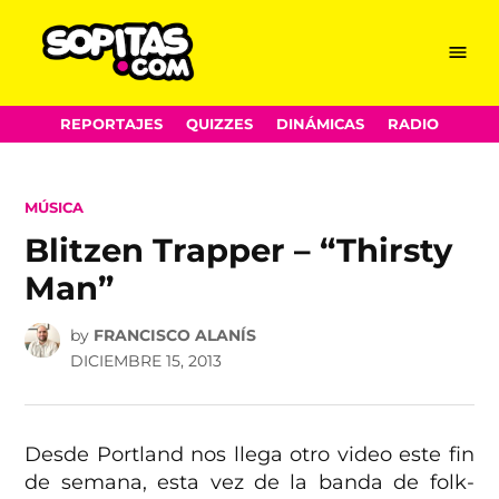
Menu
Sopitas.com
Skip
REPORTAJES
QUIZZES
DINÁMICAS
RADIO
to
content
POSTED
MÚSICA
IN
Blitzen Trapper – “Thirsty
Man”
by
FRANCISCO ALANÍS
DICIEMBRE 15, 2013
Desde Portland nos llega otro video este fin
de semana, esta vez de la banda de folk-