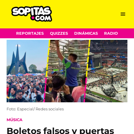
Menu
Sopitas.com
Skip
REPORTAJES
QUIZZES
DINÁMICAS
RADIO
to
content
Foto: Especial/ Redes sociales
POSTED
MÚSICA
IN
Boletos falsos y puertas