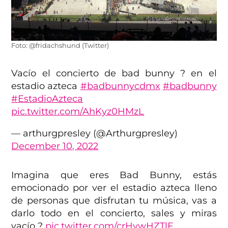
Foto: @fridachshund (Twitter)
Vacío el concierto de bad bunny ? en el
estadio azteca
#badbunnycdmx
#badbunny
#EstadioAzteca
pic.twitter.com/AhKyz0HMzL
— arthurgpresley (@Arthurgpresley)
December 10, 2022
Imagina que eres Bad Bunny, estás
emocionado por ver el estadio azteca lleno
de personas que disfrutan tu música, vas a
darlo todo en el concierto, sales y miras
vacío ?
pic.twitter.com/crHvwHZTlF