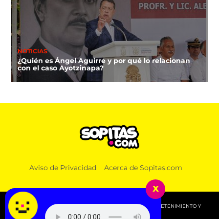
NOTICIAS
¿Quién es Ángel Aguirre y por qué lo relacionan
con el caso Ayotzinapa?
NOTICIAS
Aviso de Privacidad
Acerca de Sopitas.com
Lucas, el primer lomito que recibirá pensión
alimenticia luego de que sus amos se divorciaran
x
© 2026 SOPITAS.COM - MÚSICA, NOTICIAS, DEPORTES, ENTRETENIMIENTO Y
MÁS!.