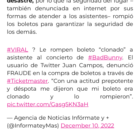
desastre,
por lo que la seguridad del lugar –
también denunciada en internet por sus
formas de atender a los asistentes– rompió
los boletos para garantizar la seguridad de
los demás.
#VIRAL
? Le rompen boleto “clonado” a
asistente al concierto de
#BadBunny
. El
usuario de Twitter Juan Campos, denunció
FRAUDE en la compra de boletos a través de
#Ticketmaster
. “Con una actitud prepotente
y déspota me dijeron que mi boleto era
clonado y lo rompieron”.
pic.twitter.com/Gasg5KN3aH
— Agencia de Noticias Infórmate y +
(@InformateyMas)
December 10, 2022