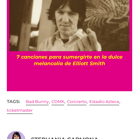
7 canciones para sumergirte en la dulce
ma
melancolía de Elliott Smith
,
,
,
,
TAGS:
Bad Bunny
CDMX
Concierto
Estadio Azteca
ticketmaster