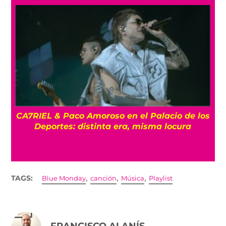
CA7RIEL & Paco Amoroso en el Palacio de los
e
Deportes: distinta era, misma locura
,
,
,
TAGS:
Blue Monday
canción
Música
Playlist
FRANCISCO ALANÍS