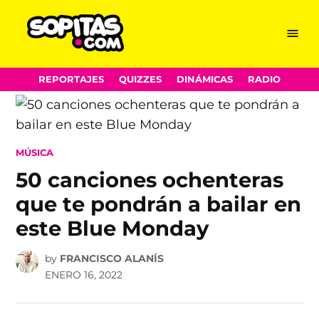
Menu
Sopitas.com
Skip
REPORTAJES
QUIZZES
DINÁMICAS
RADIO
to
content
POSTED
MÚSICA
IN
50 canciones ochenteras
que te pondrán a bailar en
este Blue Monday
by
FRANCISCO ALANÍS
ENERO 16, 2022