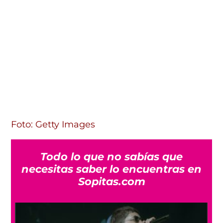
Foto: Getty Images
Todo lo que no sabías que
necesitas saber lo encuentras en
Sopitas.com