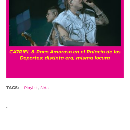
CA7RIEL & Paco Amoroso en el Palacio de los
e
Deportes: distinta era, misma locura
,
TAGS:
Playlist
Sida