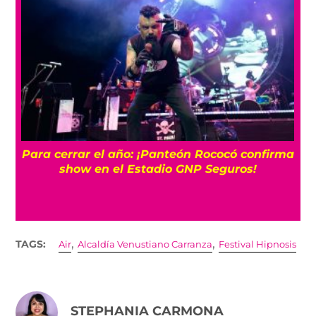
7 canciones para sumergirte en la dulce
ma
melancolía de Elliott Smith
,
,
TAGS:
Air
Alcaldía Venustiano Carranza
Festival Hipnosis
STEPHANIA CARMONA