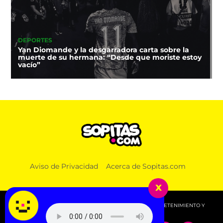
DEPORTES
Yan Diomande y la desgarradora carta sobre la
muerte de su hermana: “Desde que moriste estoy
vacío”
MÚSICA
Aviso de Privacidad
Acerca de Sopitas.com
¡Alizzz regresa a México! Entérate de todo sobre su
show
x
© 2026 SOPITAS.COM - MÚSICA, NOTICIAS, DEPORTES, ENTRETENIMIENTO Y
MÁS!.