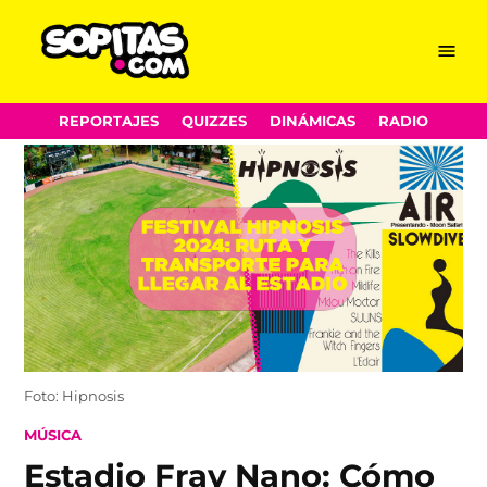
Menu
Sopitas.com
Skip
REPORTAJES
QUIZZES
DINÁMICAS
RADIO
to
content
Foto: Hipnosis
POSTED
MÚSICA
IN
Estadio Fray Nano: Cómo