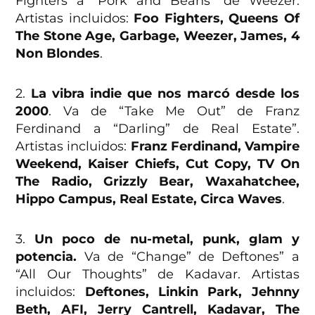
Fighters a “Pork and Beans” de Weezer.
Artistas incluidos:
Foo Fighters, Queens Of
The Stone Age, Garbage, Weezer, James, 4
Non Blondes
.
2.
La vibra indie que nos marcó desde los
2000
. Va de “Take Me Out” de Franz
Ferdinand a “Darling” de Real Estate”.
Artistas incluidos:
Franz Ferdinand, Vampire
Weekend, Kaiser Chiefs, Cut Copy, TV On
The Radio, Grizzly Bear, Waxahatchee,
Hippo Campus, Real Estate, Circa Waves
.
3.
Un poco de nu-metal, punk, glam y
potencia.
Va de “Change” de Deftones” a
“All Our Thoughts” de Kadavar. Artistas
incluidos:
Deftones, Linkin Park, Jehnny
Beth, AFI, Jerry Cantrell, Kadavar, The