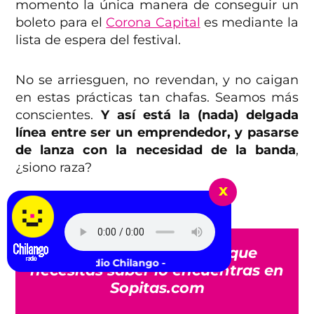
momento la única manera de conseguir un
boleto para el
Corona Capital
es mediante la
lista de espera del festival.
No se arriesguen, no revendan, y no caigan
en estas prácticas tan chafas. Seamos más
conscientes.
Y así está la (nada) delgada
línea entre ser un emprendedor, y pasarse
de lanza con la necesidad de la banda
,
¿siono raza?
x
¿Ustedes qué opinan?
Todo lo que no sabías que
cucha Radio Chilango -
necesitas saber lo encuentras en
Sopitas.com