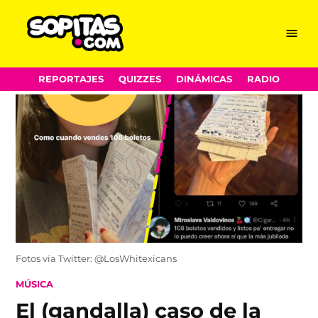
Menu
Sopitas.com
Skip
REPORTAJES
QUIZZES
DINÁMICAS
RADIO
to
content
Fotos vía Twitter: @LosWhitexicans
POSTED
MÚSICA
IN
El (gandalla) caso de la