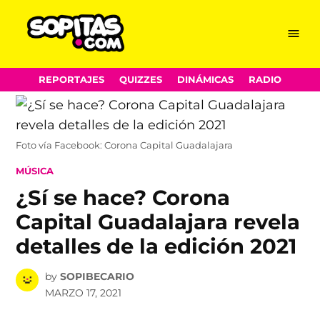
Menu
Sopitas.com
Skip
REPORTAJES
QUIZZES
DINÁMICAS
RADIO
to
content
Foto vía Facebook: Corona Capital Guadalajara
POSTED
MÚSICA
IN
¿Sí se hace? Corona
Capital Guadalajara revela
detalles de la edición 2021
by
SOPIBECARIO
MARZO 17, 2021