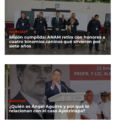
NOTICIAS
Misión cumplida: ANAM retira con honores a
cuatro binomios caninos que sirvieron por
siete años
NOTICIAS
¿Quién es Ángel Aguirre y por qué lo
relacionan con el caso Ayotzinapa?