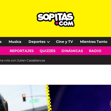
s
Musica
Deportes
Cine y TV
Mientras Tanto
Open
REPORTAJES
QUIZZES
DINÁMICAS
RADIO
dropdown
menu
ima rola con Julian Casablancas