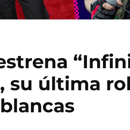
strena “Infin
 su última ro
ablancas