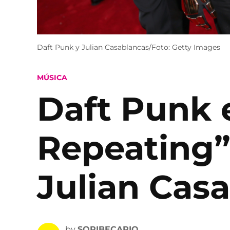
Daft Punk y Julian Casablancas/Foto: Getty Images
POSTED
MÚSICA
IN
Daft Punk e
Repeating”,
Julian Cas
by
SOPIBECARIO