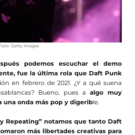
Foto: Getty Images
espués podemos escuchar el demo
ente, fue la última rola que Daft Punk
ión en febrero de 2021. ¿Y a qué suena
Casablancas? Bueno, pues a
algo muy
ía una onda más pop y digerib
le.
ity Repeating” notamos que tanto Daft
omaron más libertades creativas para