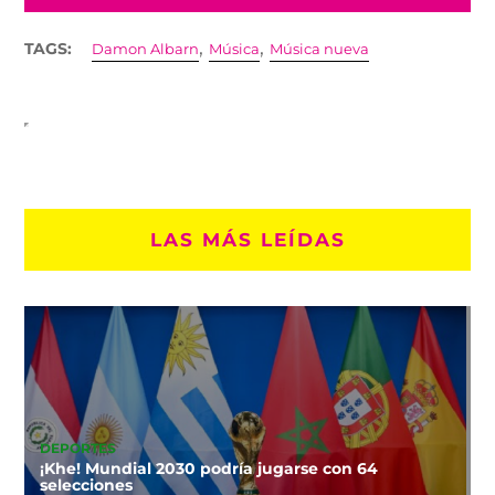
,
,
TAGS:
Damon Albarn
Música
Música nueva
LAS MÁS LEÍDAS
DEPORTES
¡Khe! Mundial 2030 podría jugarse con 64
selecciones