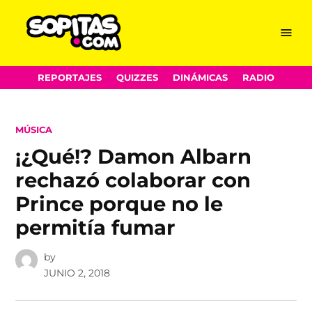
Menu
Sopitas.com
Skip
REPORTAJES
QUIZZES
DINÁMICAS
RADIO
to
content
POSTED
MÚSICA
IN
¡¿Qué!? Damon Albarn
rechazó colaborar con
Prince porque no le
permitía fumar
by
JUNIO 2, 2018