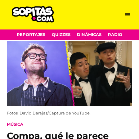
Menu
Sopitas.com
Skip
REPORTAJES
QUIZZES
DINÁMICAS
RADIO
to
content
Fotos: David Barajas/Captura de YouTube.
POSTED
MÚSICA
IN
Compa, qué le parece