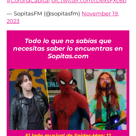
#CoronaCapital
pic.twitter.com/tDexsFXc6p
— SopitasFM (@sopitasfm)
November 19,
2023
Todo lo que no sabías que
necesitas saber lo encuentras en
Sopitas.com
El lado musical de Spider-Man: 12