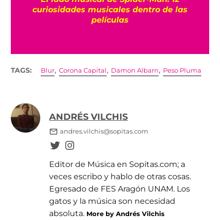
curiosidades musicales dentro de las
películas
,
,
,
TAGS:
Blur
Corona Capital
Damon Albarn
Peso Pluma
ANDRÉS VILCHIS
andres.vilchis@sopitas.com
Editor de Música en Sopitas.com; a
veces escribo y hablo de otras cosas.
Egresado de FES Aragón UNAM. Los
gatos y la música son necesidad
absoluta.
More by Andrés Vilchis