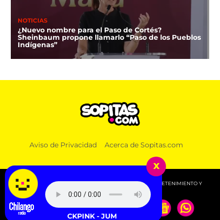
NOTICIAS
¿Nuevo nombre para el Paso de Cortés?
Sheinbaum propone llamarlo “Paso de los Pueblos
Indígenas”
NOTICIAS
Aviso de Privacidad
Acerca de Sopitas.com
¿Hasta en el INE? Territorium Life también tiene
contrato con el Instituto
x
© 2026 SOPITAS.COM - MÚSICA, NOTICIAS, DEPORTES, ENTRETENIMIENTO Y
MÁS!.
BLACKPINK - JUMP