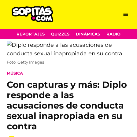
Menu
Sopitas.com
Skip
REPORTAJES
QUIZZES
DINÁMICAS
RADIO
to
content
Foto: Getty Images
POSTED
MÚSICA
IN
Con capturas y más: Diplo
responde a las
acusaciones de conducta
sexual inapropiada en su
contra