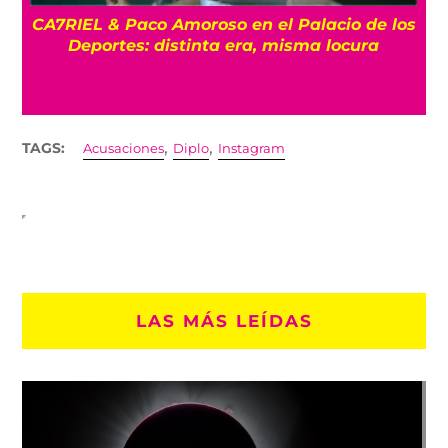
CA7RIEL & Paco Amoroso en el Palacio de los
e
Deportes: distinta era, misma locura
,
,
TAGS:
Acusaciones
Diplo
Instagram
LAS MÁS LEÍDAS