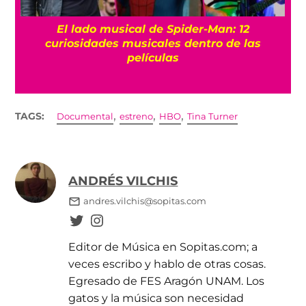
El lado musical de Spider-Man: 12
curiosidades musicales dentro de las
películas
,
,
,
TAGS:
Documental
estreno
HBO
Tina Turner
ANDRÉS VILCHIS
andres.vilchis@sopitas.com
Editor de Música en Sopitas.com; a
veces escribo y hablo de otras cosas.
Egresado de FES Aragón UNAM. Los
gatos y la música son necesidad