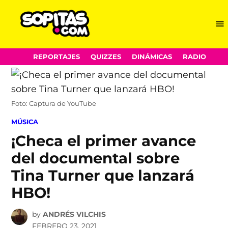
Me
Sopitas.com
Skip
REPORTAJES
QUIZZES
DINÁMICAS
RADIO
to
content
Foto: Captura de YouTube
POSTED
MÚSICA
IN
¡Checa el primer avance
del documental sobre
Tina Turner que lanzará
HBO!
by
ANDRÉS VILCHIS
FEBRERO 23, 2021