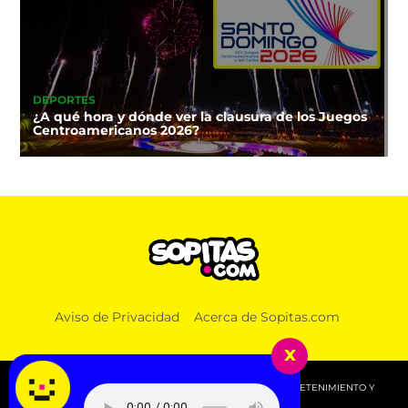
DEPORTES
¿A qué hora y dónde ver la clausura de los Juegos
Centroamericanos 2026?
NOTICIAS
Aviso de Privacidad
Acerca de Sopitas.com
¡Apúntale bien! Así puedes recuperar tu línea
telefónica si no realizaste el registro a tiempo
x
© 2026 SOPITAS.COM - MÚSICA, NOTICIAS, DEPORTES, ENTRETENIMIENTO Y
MÁS!.