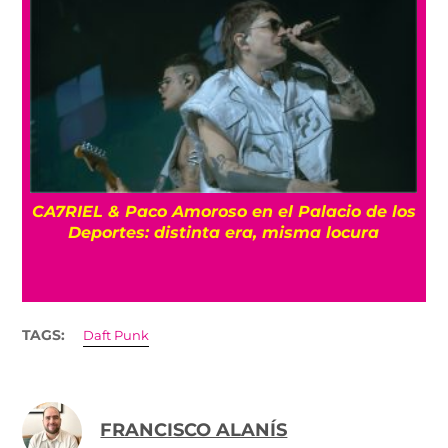
 los
ENTREVISTA La despedida de Big Big Love:
Un último show en la Ciudad de México
TAGS:
Daft Punk
FRANCISCO ALANÍS