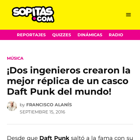
Menu
Sopitas.com
Skip
REPORTAJES
QUIZZES
DINÁMICAS
RADIO
to
content
POSTED
MÚSICA
IN
¡Dos ingenieros crearon la
mejor réplica de un casco
Daft Punk del mundo!
by
FRANCISCO ALANÍS
SEPTIEMBRE 15, 2016
Desde que
Daft Punk
saltó a la fama con su