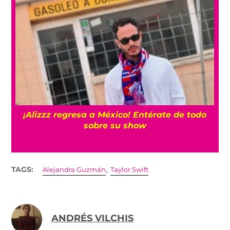
¡Alizzz regresa a México! Entérate de todo
sobre su show
,
TAGS:
Alejandra Guzmán
Taylor Swift
ANDRÉS VILCHIS