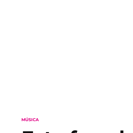
POSTED
MÚSICA
IN