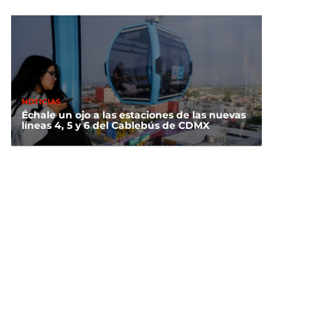
NOTICIAS
Échale un ojo a las estaciones de las nuevas
líneas 4, 5 y 6 del Cablebús de CDMX
DEPORTES
¿De plano? Argentina hace Día Nacional por
su triunfo contra Inglaterra en el Mundial
2026