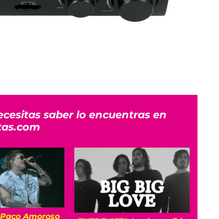
ecesitas saber lo encuentras en
tas.com
 Paco Amoroso