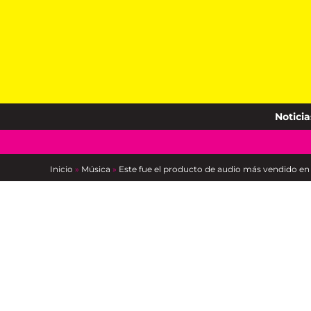
Skip
to
content
Noticia
Inicio
»
Música
»
Este fue el producto de audio más vendido 