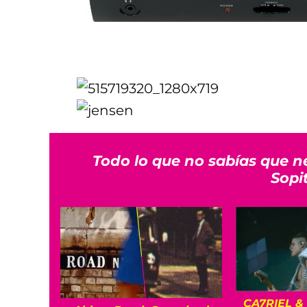
Todo lo que no sabías que n
Sopi
CA7RIEL &