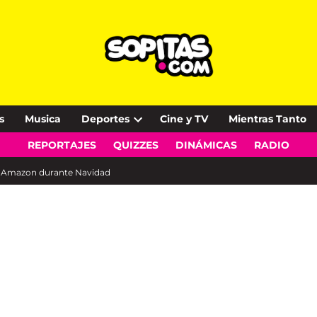
s
Musica
Deportes
Cine y TV
Mientras Tanto
Open
REPORTAJES
QUIZZES
DINÁMICAS
RADIO
dropdown
menu
en Amazon durante Navidad