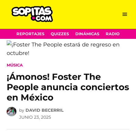
Menu
Sopitas.com
Skip
REPORTAJES
QUIZZES
DINÁMICAS
RADIO
to
content
POSTED
MÚSICA
IN
¡Ámonos! Foster The
People anuncia conciertos
en México
by
DAVID BECERRIL
JUNIO 23, 2025