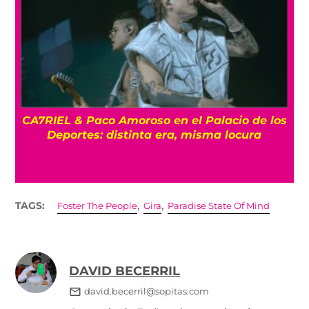
CA7RIEL & Paco Amoroso en el Palacio de los
e
Deportes: distinta era, misma locura
,
,
TAGS:
Foster The People
Gira
Paradise State Of Mind
DAVID BECERRIL
david.becerril@sopitas.com